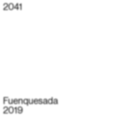
2041
Fuenquesada
2019