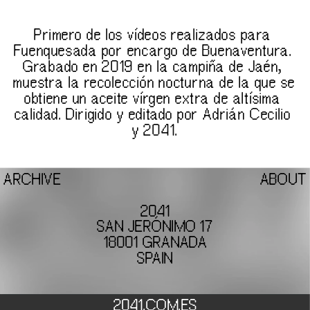
Primero de los vídeos realizados para 
Fuenquesada por encargo de Buenaventura. 
Grabado en 2019 en la campiña de Jaén, 
muestra la recolección nocturna de la que se 
obtiene un aceite vírgen extra de altísima 
calidad. Dirigido y editado por Adrián Cecilio 
y 2041.
ARCHIVE
ABOUT
SPAIN
2041.COM.ES